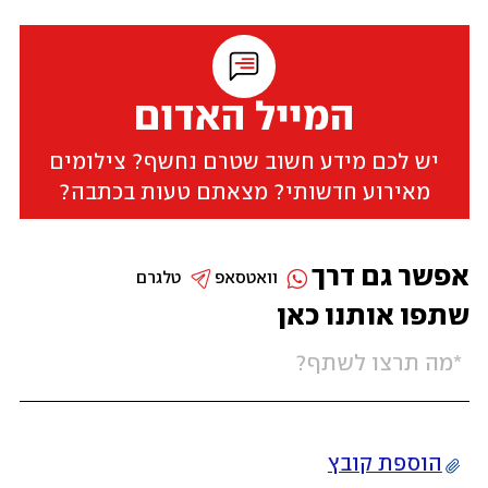
המייל האדום
יש לכם מידע חשוב שטרם נחשף? צילומים
מאירוע חדשותי? מצאתם טעות בכתבה?
אפשר גם דרך
וואטסאפ
טלגרם
שתפו אותנו כאן
הוספת קובץ