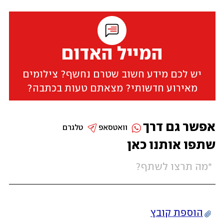
המייל האדום
יש לכם מידע חשוב שטרם נחשף? צילומים
מאירוע חדשותי? מצאתם טעות בכתבה?
אפשר גם דרך
וואטסאפ
טלגרם
שתפו אותנו כאן
הוספת קובץ