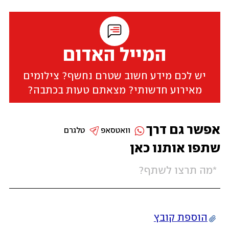
המייל האדום
יש לכם מידע חשוב שטרם נחשף? צילומים
מאירוע חדשותי? מצאתם טעות בכתבה?
אפשר גם דרך
וואטסאפ
טלגרם
שתפו אותנו כאן
הוספת קובץ