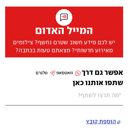
המייל האדום
יש לכם מידע חשוב שטרם נחשף? צילומים
מאירוע חדשותי? מצאתם טעות בכתבה?
אפשר גם דרך
וואטסאפ
טלגרם
שתפו אותנו כאן
הוספת קובץ