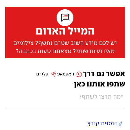
המייל האדום
יש לכם מידע חשוב שטרם נחשף? צילומים
מאירוע חדשותי? מצאתם טעות בכתבה?
אפשר גם דרך
וואטסאפ
טלגרם
שתפו אותנו כאן
הוספת קובץ