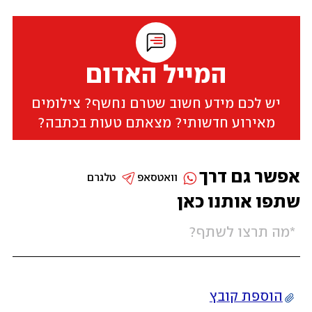
המייל האדום
יש לכם מידע חשוב שטרם נחשף? צילומים
מאירוע חדשותי? מצאתם טעות בכתבה?
אפשר גם דרך
וואטסאפ
טלגרם
שתפו אותנו כאן
הוספת קובץ