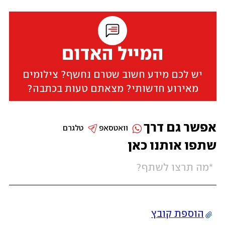
המייל האדום
יש לכם מידע חשוב שטרם נחשף? צילומים
מאירוע חדשותי? מצאתם טעות בכתבה?
אפשר גם דרך
וואטסאפ
טלגרם
שתפו אותנו כאן
הוספת קובץ