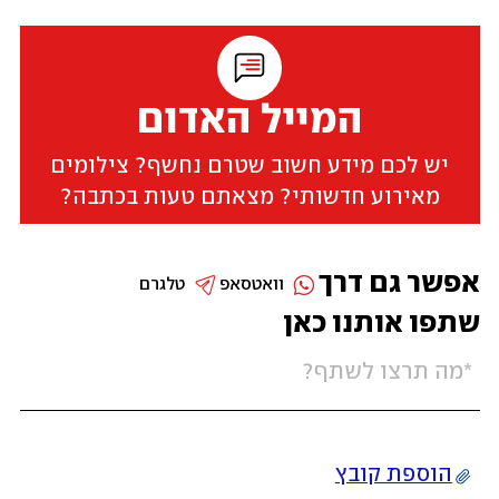
המייל האדום
יש לכם מידע חשוב שטרם נחשף? צילומים
מאירוע חדשותי? מצאתם טעות בכתבה?
אפשר גם דרך
וואטסאפ
טלגרם
שתפו אותנו כאן
הוספת קובץ