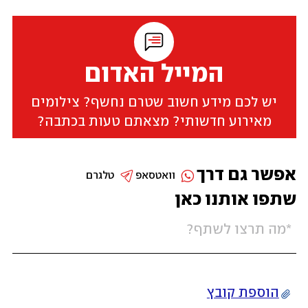
המייל האדום
יש לכם מידע חשוב שטרם נחשף? צילומים
מאירוע חדשותי? מצאתם טעות בכתבה?
אפשר גם דרך
וואטסאפ
טלגרם
שתפו אותנו כאן
הוספת קובץ