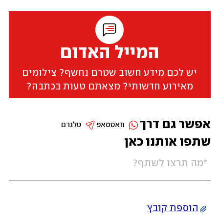
המייל האדום
יש לכם מידע חשוב שטרם נחשף? צילומים
מאירוע חדשותי? מצאתם טעות בכתבה?
אפשר גם דרך
וואטסאפ
טלגרם
שתפו אותנו כאן
הוספת קובץ