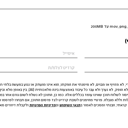
)
 לא מזויף או מבוים, לא מימנתי את הפקתו, הוא אינו מועתק או נגוע במעשה בלתי חוק
הסגת גבול ופגיעה בפרטיות. התוכן לא הופק, לא נערך ולא עבר כל עיבוד באמצעות ב
יסור לשלוח תוכן שאינו עומד בכללים אלה. כמו כן, התוכן לא נשלח לשום גורם אחר במ
ות וללא מגבלה. פרטיי מהימנים לטובת קרדיט לצד פרסום התוכן, אם תבחרו לפרסמו ו
קראתי, הבנתי ומסכים לאמור ב
תנאי השימוש
וב
מדיניות הפרטיות
ולקבלת דיוורים מאתר t