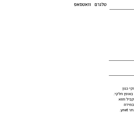
טלגרם
וואטסאפ
י כגון
ינה מלאכותית (AI), בין באופן מלא ובין באופן חלקי.
קביל והוא
במידה
yne.