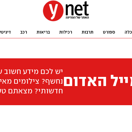
כלה
ספורט
תרבות
רכילות
בריאות
רכב
דיגיטל
יש לכם מידע חשוב 
יל האדום
נחשף? צילומים מאיר
חדשותי? מצאתם טע