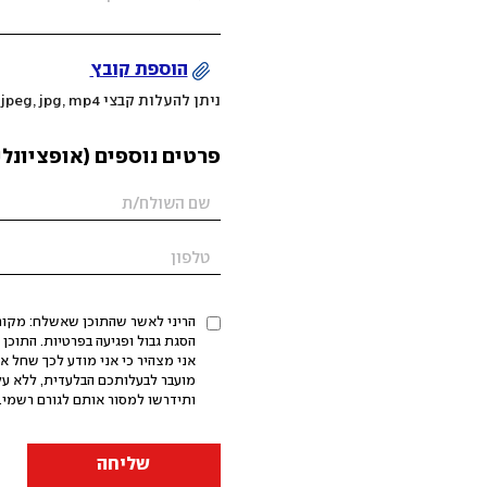
הוספת קובץ
ניתן להעלות קבצי mov, png, jpeg, jpg, mp4 עד 200MB
פרטים נוספים (אופציונלי
הריני לאשר שהתוכן שאשלח: מקורי,
אני מצהיר כי אני מודע לכך שחל א
מועבר לבעלותכם הבלעדית, ללא על
ותידרשו למסור אותם לגורם רשמי. 
שליחה