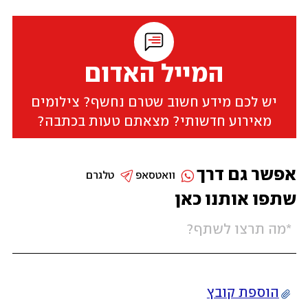
המייל האדום
יש לכם מידע חשוב שטרם נחשף? צילומים
מאירוע חדשותי? מצאתם טעות בכתבה?
אפשר גם דרך
וואטסאפ
טלגרם
שתפו אותנו כאן
הוספת קובץ