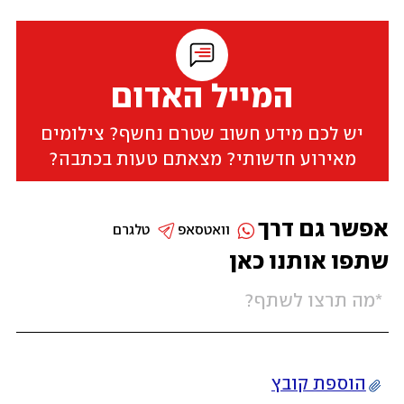
המייל האדום
יש לכם מידע חשוב שטרם נחשף? צילומים
מאירוע חדשותי? מצאתם טעות בכתבה?
אפשר גם דרך
וואטסאפ
טלגרם
שתפו אותנו כאן
הוספת קובץ