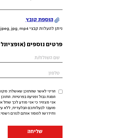
הוספת קובץ
ניתן להעלות קבצי mov, png, jpeg, jpg, mp4 עד 200MB
פרטים נוספים (אופציונלי
הריני לאשר שהתוכן שאשלח: מקורי,
אני מצהיר כי אני מודע לכך שחל א
מועבר לבעלותכם הבלעדית, ללא על
ותידרשו למסור אותם לגורם רשמי. 
שליחה