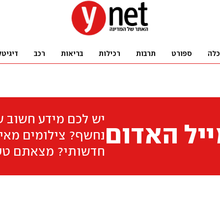
כלה
ספורט
תרבות
רכילות
בריאות
רכב
דיגיטל
יש לכם מידע חשוב 
יל האדום
נחשף? צילומים מאיר
חדשותי? מצאתם טע