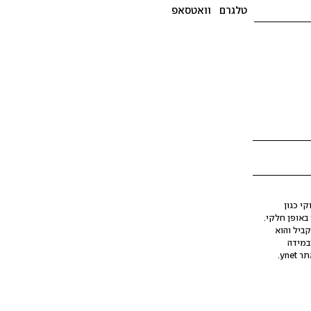
טלגרם
וואטסאפ
י כגון
ינה מלאכותית (AI), בין באופן מלא ובין באופן חלקי.
קביל והוא
במידה
yne.