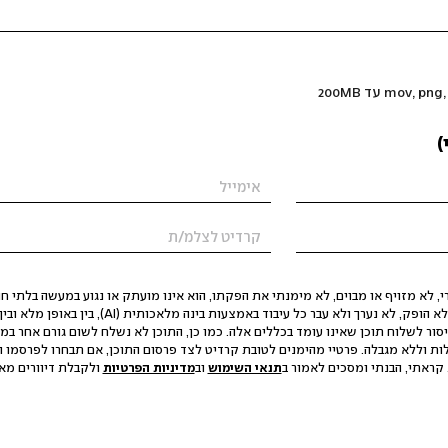
)
 לא מזויף או מבוים, לא מימנתי את הפקתו, הוא אינו מועתק או נגוע במעשה בלתי חוק
הסגת גבול ופגיעה בפרטיות. התוכן לא הופק, לא נערך ולא עבר כל עיבוד באמצעות ב
יסור לשלוח תוכן שאינו עומד בכללים אלה. כמו כן, התוכן לא נשלח לשום גורם אחר במ
ות וללא מגבלה. פרטיי מהימנים לטובת קרדיט לצד פרסום התוכן, אם תבחרו לפרסמו ו
קראתי, הבנתי ומסכים לאמור ב
תנאי השימוש
וב
מדיניות הפרטיות
ולקבלת דיוורים מאתר t