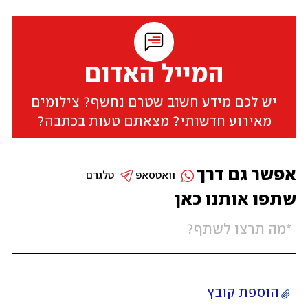
המייל האדום
יש לכם מידע חשוב שטרם נחשף? צילומים
מאירוע חדשותי? מצאתם טעות בכתבה?
אפשר גם דרך
וואטסאפ
טלגרם
שתפו אותנו כאן
הוספת קובץ