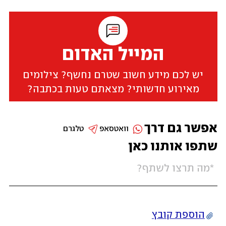
המייל האדום
יש לכם מידע חשוב שטרם נחשף? צילומים
מאירוע חדשותי? מצאתם טעות בכתבה?
אפשר גם דרך
וואטסאפ
טלגרם
שתפו אותנו כאן
הוספת קובץ