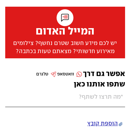
המייל האדום
יש לכם מידע חשוב שטרם נחשף? צילומים
מאירוע חדשותי? מצאתם טעות בכתבה?
אפשר גם דרך
וואטסאפ
טלגרם
שתפו אותנו כאן
הוספת קובץ