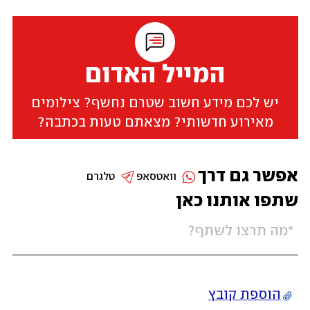
המייל האדום
יש לכם מידע חשוב שטרם נחשף? צילומים
מאירוע חדשותי? מצאתם טעות בכתבה?
אפשר גם דרך
וואטסאפ
טלגרם
שתפו אותנו כאן
הוספת קובץ