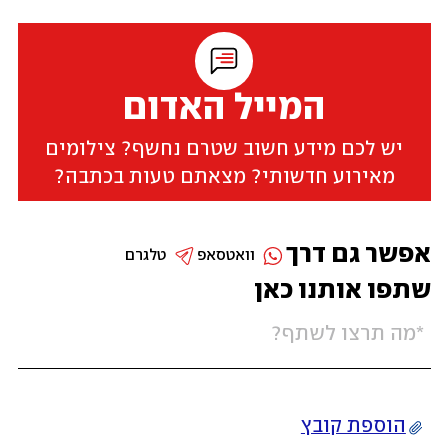
המייל האדום
יש לכם מידע חשוב שטרם נחשף? צילומים
מאירוע חדשותי? מצאתם טעות בכתבה?
אפשר גם דרך
וואטסאפ
טלגרם
שתפו אותנו כאן
הוספת קובץ