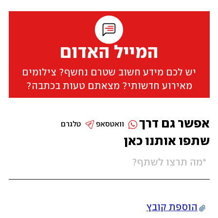
המייל האדום
יש לכם מידע חשוב שטרם נחשף? צילומים
מאירוע חדשותי? מצאתם טעות בכתבה?
אפשר גם דרך
וואטסאפ
טלגרם
שתפו אותנו כאן
הוספת קובץ