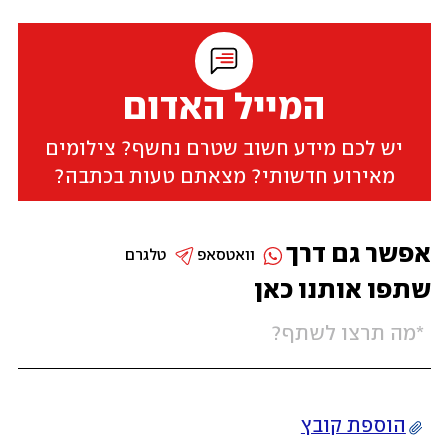
המייל האדום
יש לכם מידע חשוב שטרם נחשף? צילומים
מאירוע חדשותי? מצאתם טעות בכתבה?
אפשר גם דרך
וואטסאפ
טלגרם
שתפו אותנו כאן
הוספת קובץ