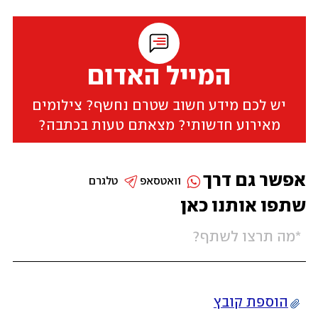
המייל האדום
יש לכם מידע חשוב שטרם נחשף? צילומים
מאירוע חדשותי? מצאתם טעות בכתבה?
אפשר גם דרך
וואטסאפ
טלגרם
שתפו אותנו כאן
הוספת קובץ