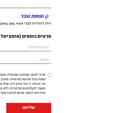
הוספת קובץ
ניתן להעלות קבצי mov, png, jpeg, jpg, mp4 עד 200MB
פרטים נוספים (אופציונלי
הריני לאשר שהתוכן שאשלח: מקורי,
אני מצהיר כי אני מודע לכך שחל א
מועבר לבעלותכם הבלעדית, ללא על
ותידרשו למסור אותם לגורם רשמי. 
שליחה