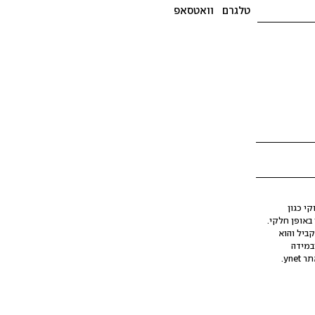
טלגרם
וואטסאפ
י כגון
ינה מלאכותית (AI), בין באופן מלא ובין באופן חלקי.
קביל והוא
במידה
yne.