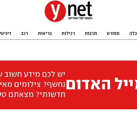
כלה
ספורט
תרבות
רכילות
בריאות
רכב
דיגיטל
יש לכם מידע חשוב 
יל האדום
נחשף? צילומים מאיר
חדשותי? מצאתם טע