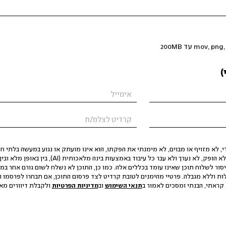
)
 לא מזויף או מבוים, לא מימנתי את הפקתו, הוא אינו מועתק או נגוע במעשה בלתי חוק
הסגת גבול ופגיעה בפרטיות. התוכן לא הופק, לא נערך ולא עבר כל עיבוד באמצעות ב
יסור לשלוח תוכן שאינו עומד בכללים אלה. כמו כן, התוכן לא נשלח לשום גורם אחר במ
ות וללא מגבלה. פרטיי מהימנים לטובת קרדיט לצד פרסום התוכן, אם תבחרו לפרסמו ו
קראתי, הבנתי ומסכים לאמור ב
תנאי השימוש
וב
מדיניות הפרטיות
ולקבלת דיוורים מאתר t