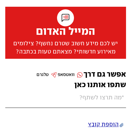
המייל האדום
יש לכם מידע חשוב שטרם נחשף? צילומים
מאירוע חדשותי? מצאתם טעות בכתבה?
אפשר גם דרך
וואטסאפ
טלגרם
שתפו אותנו כאן
הוספת קובץ