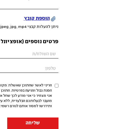
הוספת קובץ
ניתן להעלות קבצי mov, png, jpeg, jpg, mp4 עד 200MB
פרטים נוספים (אופציונלי
הריני לאשר שהתוכן שאשלח: מקורי,
אני מצהיר כי אני מודע לכך שחל א
מועבר לבעלותכם הבלעדית, ללא על
ותידרשו למסור אותם לגורם רשמי. 
שליחה