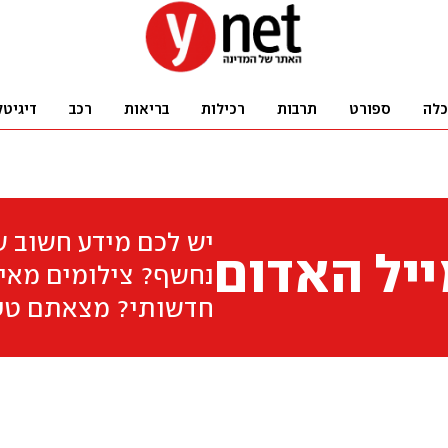
כלה
ספורט
תרבות
רכילות
בריאות
רכב
דיגיטל
יש לכם מידע חשוב 
יל האדום
נחשף? צילומים מאיר
חדשותי? מצאתם טע