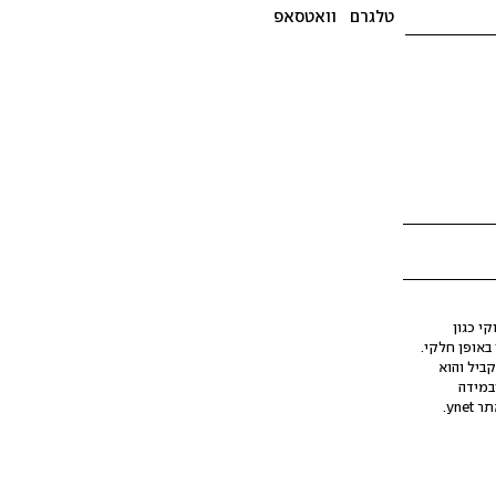
טלגרם
וואטסאפ
י כגון
ינה מלאכותית (AI), בין באופן מלא ובין באופן חלקי.
קביל והוא
במידה
yne.