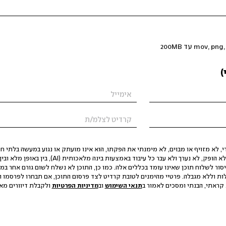
)
 לא מזויף או מבוים, לא מימנתי את הפקתו, הוא אינו מועתק או נגוע במעשה בלתי חוק
הסגת גבול ופגיעה בפרטיות. התוכן לא הופק, לא נערך ולא עבר כל עיבוד באמצעות ב
יסור לשלוח תוכן שאינו עומד בכללים אלה. כמו כן, התוכן לא נשלח לשום גורם אחר במ
ות וללא מגבלה. פרטיי מהימנים לטובת קרדיט לצד פרסום התוכן, אם תבחרו לפרסמו ו
קראתי, הבנתי ומסכים לאמור ב
תנאי השימוש
וב
מדיניות הפרטיות
ולקבלת דיוורים מאתר t