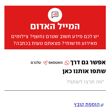
המייל האדום
יש לכם מידע חשוב שטרם נחשף? צילומים
מאירוע חדשותי? מצאתם טעות בכתבה?
אפשר גם דרך
וואטסאפ
טלגרם
שתפו אותנו כאן
הוספת קובץ