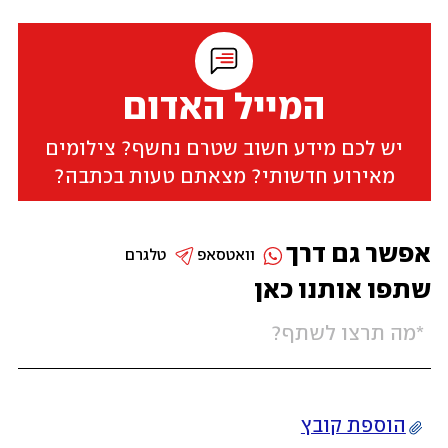
המייל האדום
יש לכם מידע חשוב שטרם נחשף? צילומים
מאירוע חדשותי? מצאתם טעות בכתבה?
אפשר גם דרך
וואטסאפ
טלגרם
שתפו אותנו כאן
הוספת קובץ