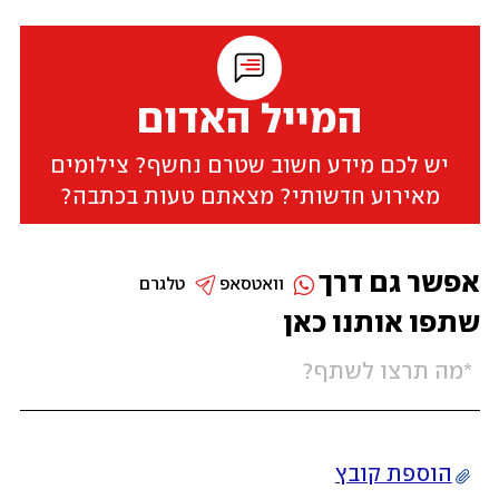
המייל האדום
יש לכם מידע חשוב שטרם נחשף? צילומים
מאירוע חדשותי? מצאתם טעות בכתבה?
אפשר גם דרך
וואטסאפ
טלגרם
שתפו אותנו כאן
הוספת קובץ