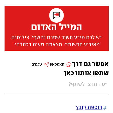
המייל האדום
יש לכם מידע חשוב שטרם נחשף? צילומים
מאירוע חדשותי? מצאתם טעות בכתבה?
אפשר גם דרך
וואטסאפ
טלגרם
שתפו אותנו כאן
הוספת קובץ