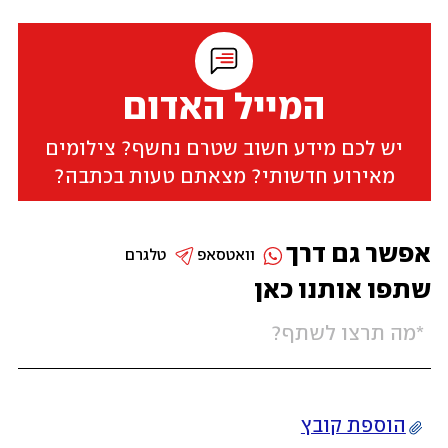
המייל האדום
יש לכם מידע חשוב שטרם נחשף? צילומים
מאירוע חדשותי? מצאתם טעות בכתבה?
אפשר גם דרך
וואטסאפ
טלגרם
שתפו אותנו כאן
הוספת קובץ