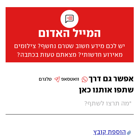
המייל האדום
יש לכם מידע חשוב שטרם נחשף? צילומים
מאירוע חדשותי? מצאתם טעות בכתבה?
אפשר גם דרך
וואטסאפ
טלגרם
שתפו אותנו כאן
הוספת קובץ