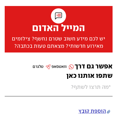
המייל האדום
יש לכם מידע חשוב שטרם נחשף? צילומים
מאירוע חדשותי? מצאתם טעות בכתבה?
אפשר גם דרך
וואטסאפ
טלגרם
שתפו אותנו כאן
הוספת קובץ