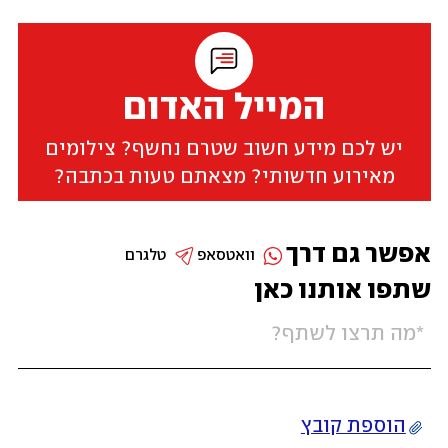
המייל האדום
יש לכם מידע חשוב שטרם נחשף? צילומים
מאירוע חדשותי? מצאתם טעות בכתבה?
אפשר גם דרך
וואטסאפ
טלגרם
שתפו אותנו כאן
הוספת קובץ