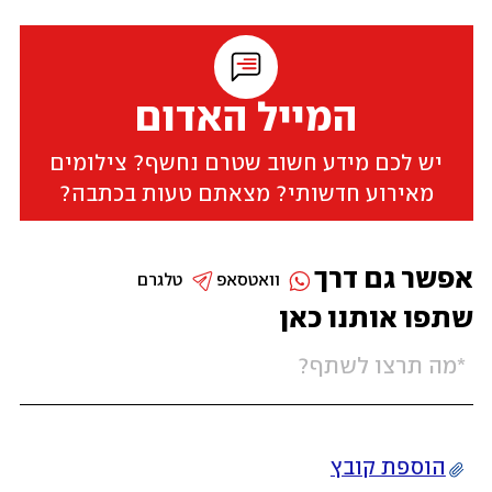
המייל האדום
יש לכם מידע חשוב שטרם נחשף? צילומים
מאירוע חדשותי? מצאתם טעות בכתבה?
אפשר גם דרך
וואטסאפ
טלגרם
שתפו אותנו כאן
הוספת קובץ