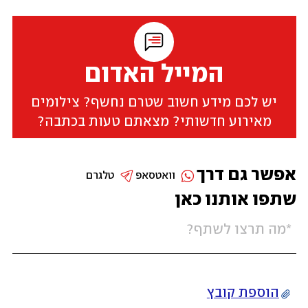
המייל האדום
יש לכם מידע חשוב שטרם נחשף? צילומים
מאירוע חדשותי? מצאתם טעות בכתבה?
אפשר גם דרך
וואטסאפ
טלגרם
שתפו אותנו כאן
הוספת קובץ