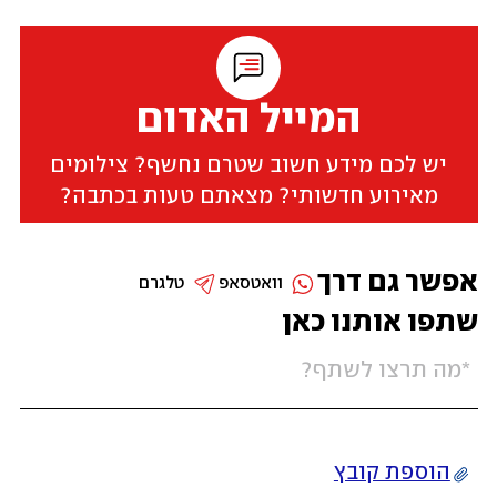
המייל האדום
יש לכם מידע חשוב שטרם נחשף? צילומים
מאירוע חדשותי? מצאתם טעות בכתבה?
אפשר גם דרך
וואטסאפ
טלגרם
שתפו אותנו כאן
הוספת קובץ