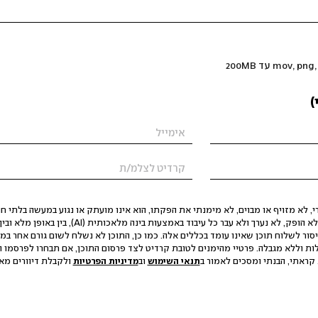
)
 לא מזויף או מבוים, לא מימנתי את הפקתו, הוא אינו מועתק או נגוע במעשה בלתי חוק
הסגת גבול ופגיעה בפרטיות. התוכן לא הופק, לא נערך ולא עבר כל עיבוד באמצעות ב
יסור לשלוח תוכן שאינו עומד בכללים אלה. כמו כן, התוכן לא נשלח לשום גורם אחר במ
ות וללא מגבלה. פרטיי מהימנים לטובת קרדיט לצד פרסום התוכן, אם תבחרו לפרסמו ו
קראתי, הבנתי ומסכים לאמור ב
תנאי השימוש
וב
מדיניות הפרטיות
ולקבלת דיוורים מאתר t