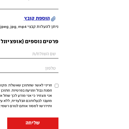
הוספת קובץ
ניתן להעלות קבצי mov, png, jpeg, jpg, mp4 עד 200MB
פרטים נוספים (אופציונלי
הריני לאשר שהתוכן שאשלח: מקורי,
אני מצהיר כי אני מודע לכך שחל א
מועבר לבעלותכם הבלעדית, ללא על
ותידרשו למסור אותם לגורם רשמי. 
שליחה