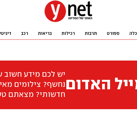
כלה
ספורט
תרבות
רכילות
בריאות
רכב
דיגיטל
יש לכם מידע חשוב 
יל האדום
נחשף? צילומים מאיר
חדשותי? מצאתם טע