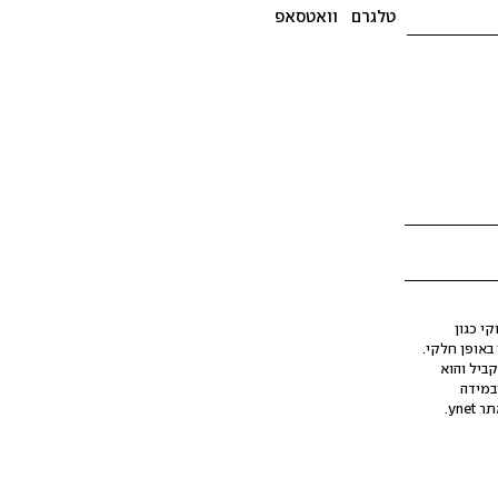
טלגרם
וואטסאפ
י כגון
ינה מלאכותית (AI), בין באופן מלא ובין באופן חלקי.
קביל והוא
במידה
yne.