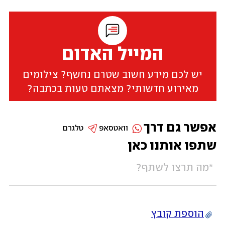
המייל האדום
יש לכם מידע חשוב שטרם נחשף? צילומים
מאירוע חדשותי? מצאתם טעות בכתבה?
אפשר גם דרך
וואטסאפ
טלגרם
שתפו אותנו כאן
הוספת קובץ