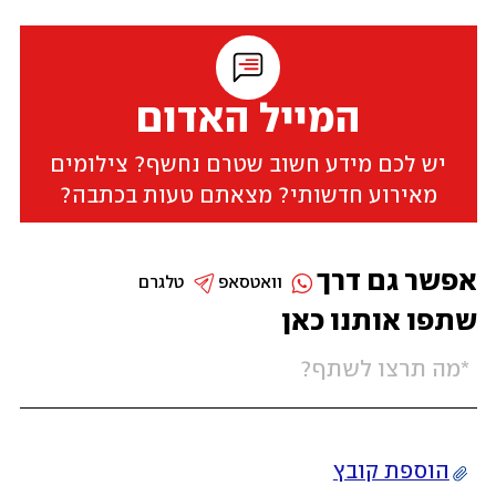
המייל האדום
יש לכם מידע חשוב שטרם נחשף? צילומים
מאירוע חדשותי? מצאתם טעות בכתבה?
אפשר גם דרך
וואטסאפ
טלגרם
שתפו אותנו כאן
הוספת קובץ