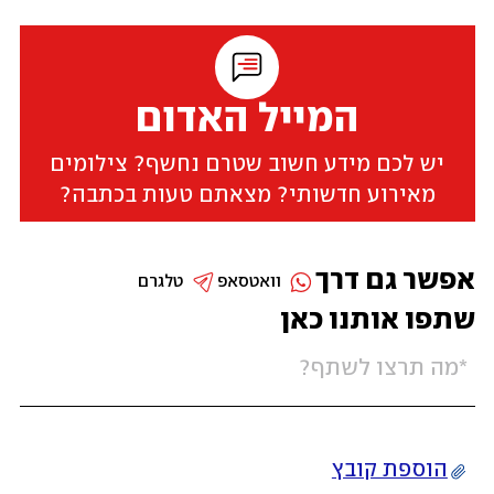
המייל האדום
יש לכם מידע חשוב שטרם נחשף? צילומים
מאירוע חדשותי? מצאתם טעות בכתבה?
אפשר גם דרך
וואטסאפ
טלגרם
שתפו אותנו כאן
הוספת קובץ