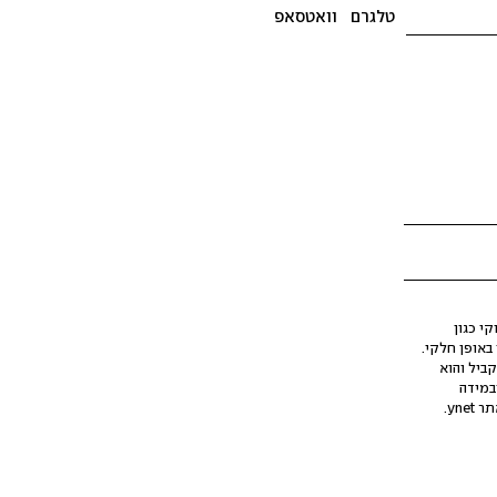
טלגרם
וואטסאפ
י כגון
ינה מלאכותית (AI), בין באופן מלא ובין באופן חלקי.
קביל והוא
במידה
yne.