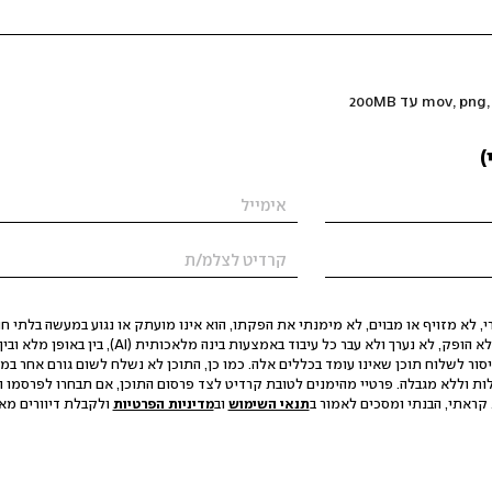
)
 לא מזויף או מבוים, לא מימנתי את הפקתו, הוא אינו מועתק או נגוע במעשה בלתי חוק
הסגת גבול ופגיעה בפרטיות. התוכן לא הופק, לא נערך ולא עבר כל עיבוד באמצעות ב
יסור לשלוח תוכן שאינו עומד בכללים אלה. כמו כן, התוכן לא נשלח לשום גורם אחר במ
ות וללא מגבלה. פרטיי מהימנים לטובת קרדיט לצד פרסום התוכן, אם תבחרו לפרסמו ו
קראתי, הבנתי ומסכים לאמור ב
תנאי השימוש
וב
מדיניות הפרטיות
ולקבלת דיוורים מאתר t