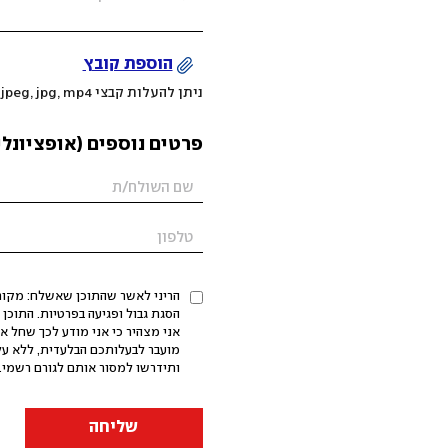
הוספת קובץ
ניתן להעלות קבצי mov, png, jpeg, jpg, mp4 עד 200MB
פרטים נוספים (אופציונלי
הריני לאשר שהתוכן שאשלח: מקורי,
אני מצהיר כי אני מודע לכך שחל א
מועבר לבעלותכם הבלעדית, ללא על
ותידרשו למסור אותם לגורם רשמי. 
שליחה