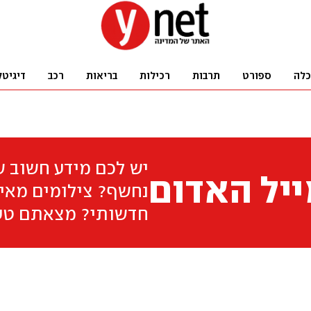
כלה
ספורט
תרבות
רכילות
בריאות
רכב
דיגיטל
יש לכם מידע חשוב 
יל האדום
נחשף? צילומים מאיר
חדשותי? מצאתם טע