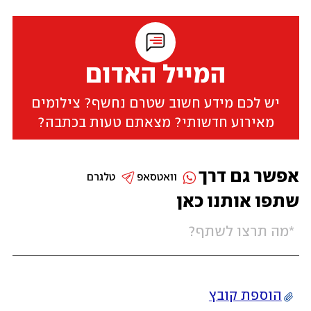
המייל האדום
יש לכם מידע חשוב שטרם נחשף? צילומים
מאירוע חדשותי? מצאתם טעות בכתבה?
אפשר גם דרך
וואטסאפ
טלגרם
שתפו אותנו כאן
הוספת קובץ