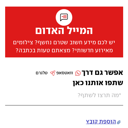
המייל האדום
יש לכם מידע חשוב שטרם נחשף? צילומים
מאירוע חדשותי? מצאתם טעות בכתבה?
אפשר גם דרך
וואטסאפ
טלגרם
שתפו אותנו כאן
הוספת קובץ