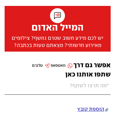
המייל האדום
יש לכם מידע חשוב שטרם נחשף? צילומים
מאירוע חדשותי? מצאתם טעות בכתבה?
אפשר גם דרך
וואטסאפ
טלגרם
שתפו אותנו כאן
הוספת קובץ