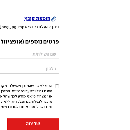
הוספת קובץ
ניתן להעלות קבצי mov, png, jpeg, jpg, mp4 עד 200MB
פרטים נוספים (אופציונלי
הריני לאשר שהתוכן שאשלח: מקורי,
אני מצהיר כי אני מודע לכך שחל א
מועבר לבעלותכם הבלעדית, ללא על
ותידרשו למסור אותם לגורם רשמי. 
שליחה