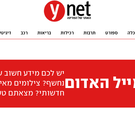
כלה
ספורט
תרבות
רכילות
בריאות
רכב
דיגיטל
יש לכם מידע חשוב 
יל האדום
נחשף? צילומים מאיר
חדשותי? מצאתם טע