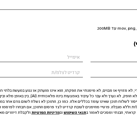
)
 לא מזויף או מבוים, לא מימנתי את הפקתו, הוא אינו מועתק או נגוע במעשה בלתי חוק
הסגת גבול ופגיעה בפרטיות. התוכן לא הופק, לא נערך ולא עבר כל עיבוד באמצעות ב
יסור לשלוח תוכן שאינו עומד בכללים אלה. כמו כן, התוכן לא נשלח לשום גורם אחר במ
ות וללא מגבלה. פרטיי מהימנים לטובת קרדיט לצד פרסום התוכן, אם תבחרו לפרסמו ו
קראתי, הבנתי ומסכים לאמור ב
תנאי השימוש
וב
מדיניות הפרטיות
ולקבלת דיוורים מאתר t