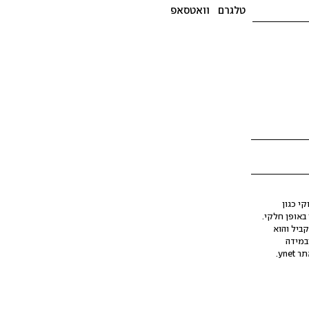
טלגרם
וואטסאפ
י כגון
ינה מלאכותית (AI), בין באופן מלא ובין באופן חלקי.
קביל והוא
במידה
yne.