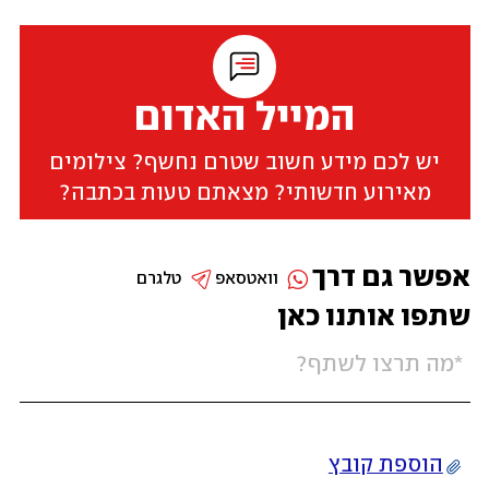
המייל האדום
יש לכם מידע חשוב שטרם נחשף? צילומים
מאירוע חדשותי? מצאתם טעות בכתבה?
אפשר גם דרך
וואטסאפ
טלגרם
שתפו אותנו כאן
הוספת קובץ