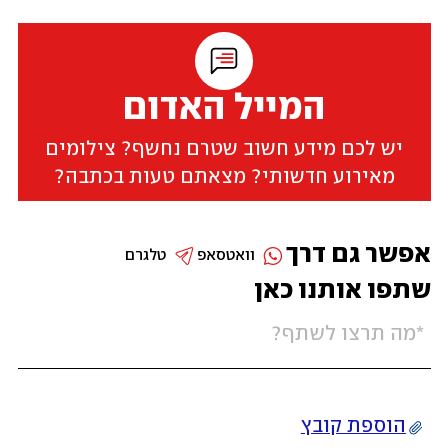
המייל האדום
יש לכם מידע חשוב שטרם נחשף? צילומים
מאירוע חדשותי? מצאתם טעות בכתבה?
אפשר גם דרך
וואטסאפ
טלגרם
שתפו אותנו כאן
הוספת קובץ