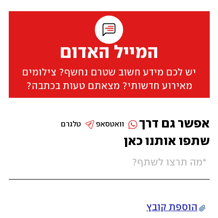
המייל האדום
יש לכם מידע חשוב שטרם נחשף? צילומים
מאירוע חדשותי? מצאתם טעות בכתבה?
אפשר גם דרך
וואטסאפ
טלגרם
שתפו אותנו כאן
הוספת קובץ