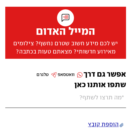
המייל האדום
יש לכם מידע חשוב שטרם נחשף? צילומים
מאירוע חדשותי? מצאתם טעות בכתבה?
אפשר גם דרך
וואטסאפ
טלגרם
שתפו אותנו כאן
הוספת קובץ