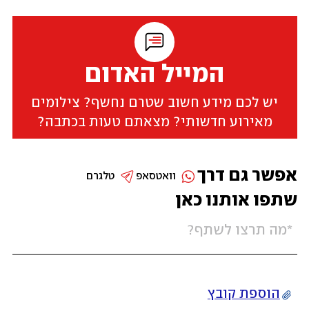
המייל האדום
יש לכם מידע חשוב שטרם נחשף? צילומים
מאירוע חדשותי? מצאתם טעות בכתבה?
אפשר גם דרך
וואטסאפ
טלגרם
שתפו אותנו כאן
הוספת קובץ